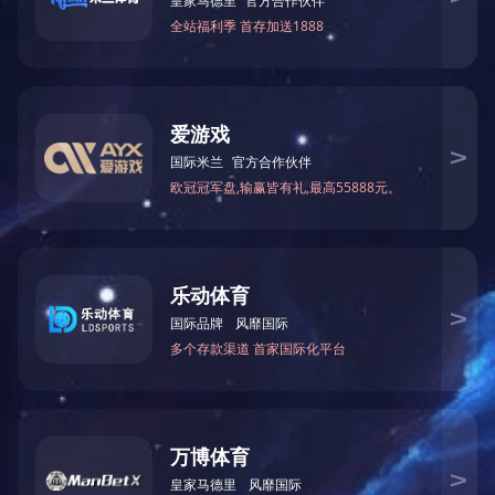
信息公开
新闻中心
党群工作
基本信息
集团新闻
党建工作
经营情况
二级企业
党风廉政
社会责任
媒体报道
工会工作
共青团工作
© 2018 ALL RIGHTS RESERVED aitiyu爱体育平台（中国）集团
滇ICP备15002