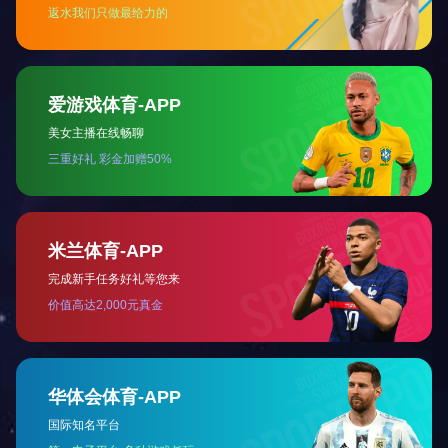
云胶集
云南农垦集团