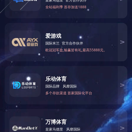
根据集团党委巡察工作统一部署，3月28日，集团党
然橡胶产业集团勐腊有限公司党总支开展常规巡察，并召
会前，集团党委巡察组组长主持召开与被巡察企业
工作动员部署会上的讲话精神，通报了巡察任务，提出了
会上，集团党委巡察组副组长传达学习了习近平总
做好集团党委第八轮巡察工作提出工作要求，被巡察企业
会议指出，要按照新时代党的建设总要求，
紧扣被
强烈的突出问题，紧盯巡察整改和成果运用，查找制约影
提供有力保障。
会议要求，要切实把思想和行动统一到集团党
委对
化、自我完善、自我革新、自我提高的过程，有效解决经
成好
集团党委交办的政治任务。
被巡察党组织主要负责人表示，将深入学习贯彻习