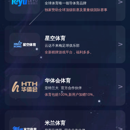
首页
党建工作
栏目名称
发布时间：04:48:33