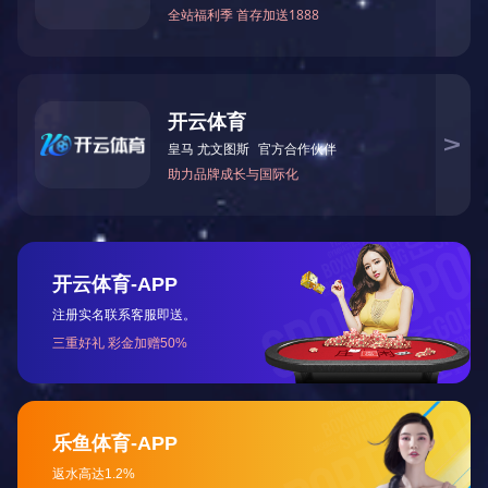
集团党委
11月21日
党支部三户企
长郭曙光在集
[ 2024-11-25 ]
杨朝晖到
11月21日
记在党的二十
指导思想、总
[ 2024-11-21 ]