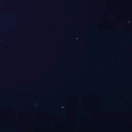
[ 2024-09-29 ]
集团党委
9月25日，
的重要指示精
教育情况，安
[ 2024-09-25 ]
罗孝礼到
9月23日，