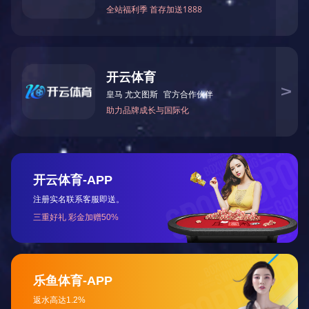
集团党委巡
2月7日，集
话，党委副书
工作领导小组
[ 2025-02-08 ]
集团党委
1月23日，
要求，提前谋
平总书记在二
[ 2025-01-23 ]