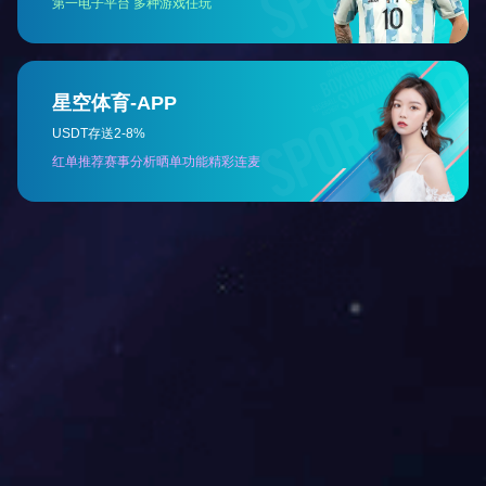
集团党委
为切实履行巡
求，近日，集
指导，被巡察
[ 2024-12-25 ]
集团党委
12月19日
书记、省监委
展情况、发现