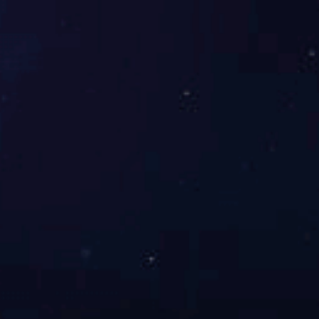
[ 2024-12-22 ]
“四方会审
12月17日
投公司、云胶
邀请了被巡察
[ 2024-12-17 ]
集团举办“
为深入学习贯